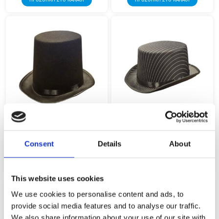
CARNIVAL BLACK CLASSIC TOP HAT
CARNIVAL BLACK STRIPED TOP HAT
80688
80691
Consent
Details
About
4,99
€
4,99
€
(incl. VAT)
(incl. VAT)
ΠΡΟΣΘΉΚΗ ΣΤΟ ΚΑΛΆΘΙ
ΠΡΟΣΘΉΚΗ ΣΤΟ ΚΑΛΆΘΙ
This website uses cookies
We use cookies to personalise content and ads, to
provide social media features and to analyse our traffic.
We also share information about your use of our site with