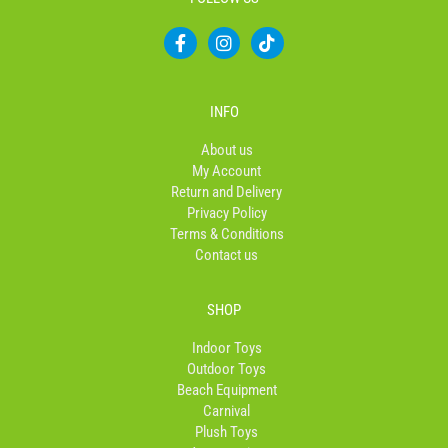
F
I
T
a
n
i
c
s
k
e
t
t
b
a
o
INFO
o
g
k
o
r
About us
k
a
My Account
-
m
Return and Delivery
f
Privacy Policy
Terms & Conditions
Contact us
SHOP
Indoor Toys
Outdoor Toys
Beach Equipment
Carnival
Plush Toys