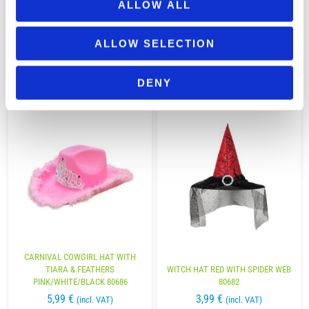
ALLOW ALL
CARNIVAL SHERIFF COWBOY HAT
WITH METAL BADGE – BLACK /
CARNIVAL METALLIC COWBOY HAT
BROWN 80684
80685
ALLOW SELECTION
3,49
€
3,99
€
(incl. VAT)
(incl. VAT)
DENY
ΠΡΟΣΘΉΚΗ ΣΤΟ ΚΑΛΆΘΙ
ΠΡΟΣΘΉΚΗ ΣΤΟ ΚΑΛΆΘΙ
CARNIVAL COWGIRL HAT WITH
TIARA & FEATHERS
WITCH HAT RED WITH SPIDER WEB
PINK/WHITE/BLACK 80686
80682
5,99
€
3,99
€
(incl. VAT)
(incl. VAT)