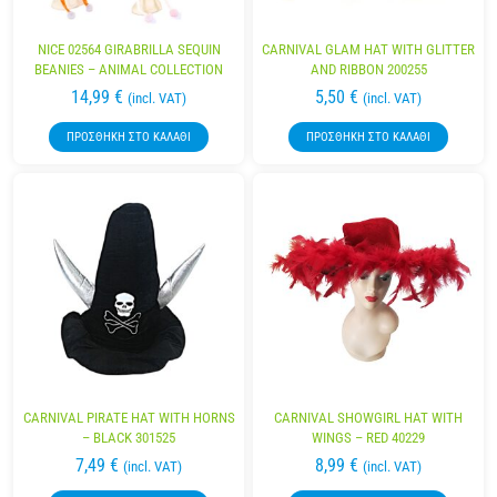
NICE 02564 GIRABRILLA SEQUIN
CARNIVAL GLAM HAT WITH GLITTER
BEANIES – ANIMAL COLLECTION
AND RIBBON 200255
14,99
€
5,50
€
(incl. VAT)
(incl. VAT)
ΠΡΟΣΘΉΚΗ ΣΤΟ ΚΑΛΆΘΙ
ΠΡΟΣΘΉΚΗ ΣΤΟ ΚΑΛΆΘΙ
CARNIVAL PIRATE HAT WITH HORNS
CARNIVAL SHOWGIRL HAT WITH
– BLACK 301525
WINGS – RED 40229
7,49
€
8,99
€
(incl. VAT)
(incl. VAT)