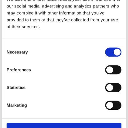
our social media, advertising and analytics partners who
may combine it with other information that you’ve
provided to them or that they’ve collected from your use
of their services.
CARNIVAL TOP HAT WITH SEQUINS –
CARNIVAL COWBOY HAT COW PRINT
BLACK / GOLD 80692
80683
Consent
5,99
€
3,49
€
Necessary
(incl. VAT)
(incl. VAT)
Selection
ΠΡΟΣΘΉΚΗ ΣΤΟ ΚΑΛΆΘΙ
ΠΡΟΣΘΉΚΗ ΣΤΟ ΚΑΛΆΘΙ
Preferences
Statistics
Marketing