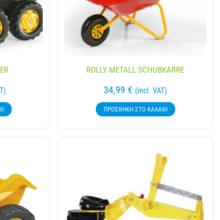
LER
ROLLY METALL SCHUBKARRE
34,99
€
AT)
(incl. VAT)
ΘΙ
ΠΡΟΣΘΉΚΗ ΣΤΟ ΚΑΛΆΘΙ