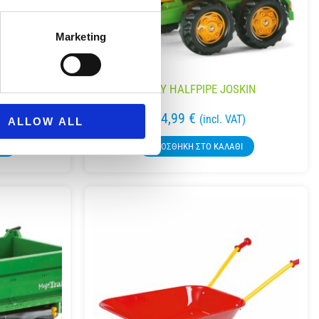
Marketing
ROLLY HALFPIPE JOSKIN
104,99
€
T)
(incl. VAT)
ALLOW ALL
ΘΙ
ΠΡΟΣΘΉΚΗ ΣΤΟ ΚΑΛΆΘΙ