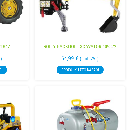
21847
ROLLY BACKHOE EXCAVATOR 409372
64,99
€
T)
(incl. VAT)
ΘΙ
ΠΡΟΣΘΉΚΗ ΣΤΟ ΚΑΛΆΘΙ