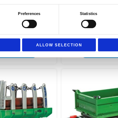
Preferences
Statistics
ROLLY CAMBRIDGE
ROLLY SCRAPER
89,99
€
59,99
€
(incl. VAT)
(incl. VA
ALLOW SELECTION
ΡΟΣΘΉΚΗ ΣΤΟ ΚΑΛΆΘΙ
ΠΡΟΣΘΉΚΗ ΣΤΟ ΚΑΛΆ