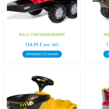
ROLLY CONTAINER KRAMPE
RO
164,99
€
1
(incl. VAT)
ΠΡΟΣΘΉΚΗ ΣΤΟ ΚΑΛΆΘΙ
Π