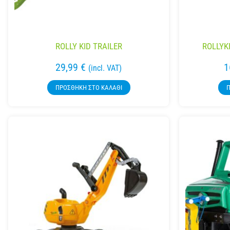
ROLLY KID TRAILER
ROLLYK
29,99
€
1
(incl. VAT)
ΠΡΟΣΘΉΚΗ ΣΤΟ ΚΑΛΆΘΙ
Π