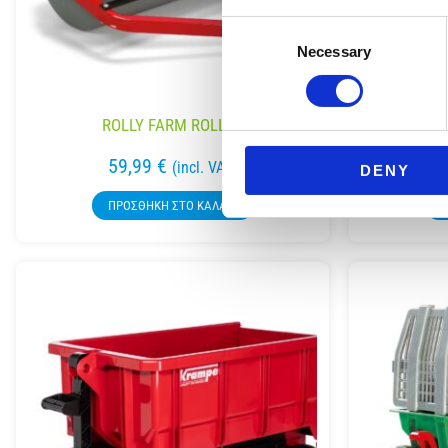
Consent
Necessary
Selection
ROLLY FARM ROLLER
59,99
€
(incl. VAT)
DENY
ΠΡΟΣΘΉΚΗ ΣΤΟ ΚΑΛΆΘΙ
Π