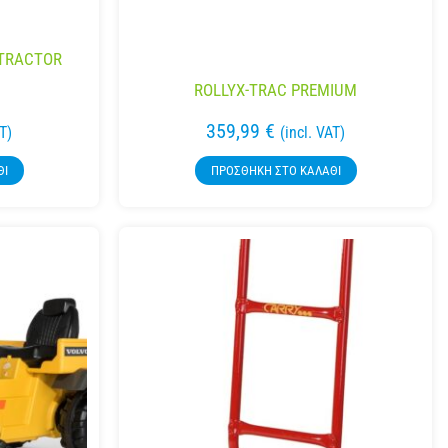
 TRACTOR
ROLLYX-TRAC PREMIUM
359,99
€
AT)
(incl. VAT)
ΘΙ
ΠΡΟΣΘΉΚΗ ΣΤΟ ΚΑΛΆΘΙ