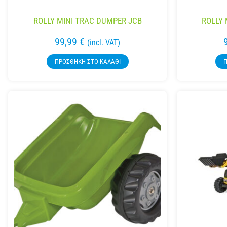
ROLLY MINI TRAC DUMPER JCB
ROLLY 
99,99
€
(incl. VAT)
ΠΡΟΣΘΉΚΗ ΣΤΟ ΚΑΛΆΘΙ
Π