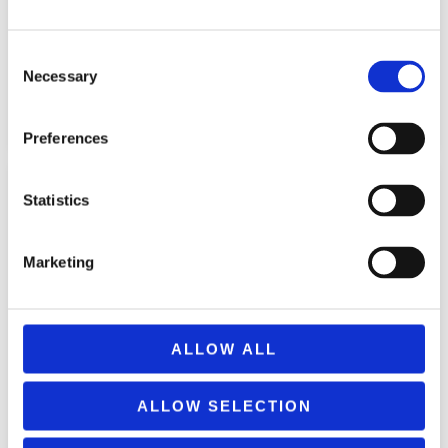
NAKAS 101947 PAGOURI
ALOUMINIOU 400ML – O KYRIOS
Consent
WATER BOTTLE JURASSIC 350ml
DYNATOS 2
Necessary
Selection
2,99
€
8,99
€
(incl. VAT)
(incl. VAT)
ΠΡΟΣΘΉΚΗ ΣΤΟ ΚΑΛΆΘΙ
ΠΡΟΣΘΉΚΗ ΣΤΟ ΚΑΛΆΘΙ
Preferences
Statistics
Marketing
ALLOW ALL
NAKAS 101961 PAGOURI
ALOUMINIOU 400ml – H KYRIA
ΝΑΚΑΣ 101992 Παγούρι με Καλαμάκι
ALLOW SELECTION
PRIGKIPISSA 2
– Ο Κύριος Χαρούμενος 2
8,99
€
7,99
€
(incl. VAT)
(incl. VAT)