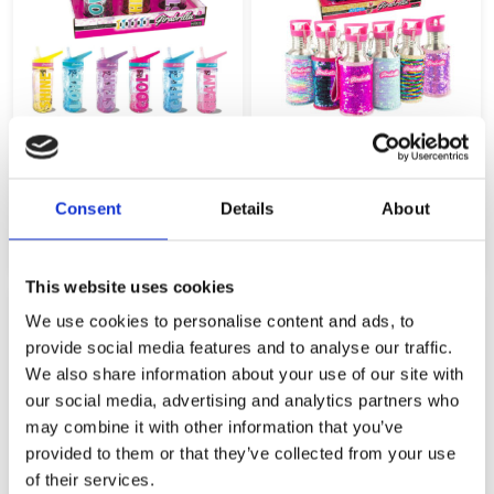
NICE 02535 GIRABRILLA STAINLESS
NICE 02531 GIRABRILLA ECO WATER
STEEL WATER BOTTLE WITH
BOTTLE WITH GLITTER 350ML
REVERSIBLE SEQUINS 500ml
Consent
Details
About
12,99
€
15,99
€
(incl. VAT)
(incl. VAT)
ΠΡΟΣΘΉΚΗ ΣΤΟ ΚΑΛΆΘΙ
ΠΡΟΣΘΉΚΗ ΣΤΟ ΚΑΛΆΘΙ
This website uses cookies
We use cookies to personalise content and ads, to
provide social media features and to analyse our traffic.
We also share information about your use of our site with
our social media, advertising and analytics partners who
may combine it with other information that you’ve
provided to them or that they’ve collected from your use
of their services.