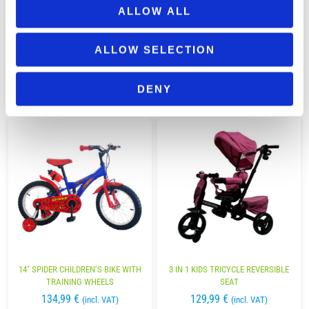
ALLOW ALL
CHILDREN’S TRICYCLE WITH CANOPY
16″ SPIDER CHILDREN’S BIKE WITH
ALLOW SELECTION
& PARENTAL CONTROL – GRAY
TRAINING WHEELS
89,99
€
139,99
€
(incl. VAT)
(incl. VAT)
DENY
ΠΡΟΣΘΉΚΗ ΣΤΟ ΚΑΛΆΘΙ
ΠΡΟΣΘΉΚΗ ΣΤΟ ΚΑΛΆΘΙ
14″ SPIDER CHILDREN’S BIKE WITH
3 IN 1 KIDS TRICYCLE REVERSIBLE
TRAINING WHEELS
SEAT
134,99
€
129,99
€
(incl. VAT)
(incl. VAT)