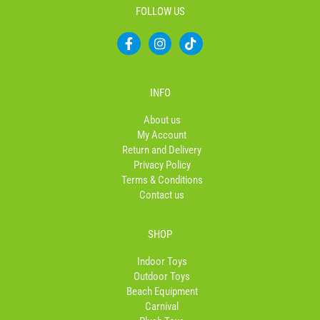
FOLLOW US
F
I
T
a
n
i
c
s
k
e
t
t
b
a
o
INFO
o
g
k
o
r
About us
k
a
My Account
-
m
Return and Delivery
f
Privacy Policy
Terms & Conditions
Contact us
SHOP
Indoor Toys
Outdoor Toys
Beach Equipment
Carnival