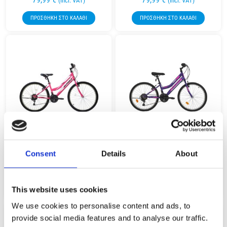
(incl. VAT)
(incl. VAT)
ΠΡΟΣΘΉΚΗ ΣΤΟ ΚΑΛΆΘΙ
ΠΡΟΣΘΉΚΗ ΣΤΟ ΚΑΛΆΘΙ
26″ MTB LADY BICYCLE ALPINA PINK
26″ MTB LADY BICYCLE ALPINA
Consent
Details
About
21 SPEED
PURPLE 21 SPEED
289,99
€
289,99
€
(incl. VAT)
(incl. VAT)
ΠΡΟΣΘΉΚΗ ΣΤΟ ΚΑΛΆΘΙ
ΠΡΟΣΘΉΚΗ ΣΤΟ ΚΑΛΆΘΙ
This website uses cookies
We use cookies to personalise content and ads, to
provide social media features and to analyse our traffic.