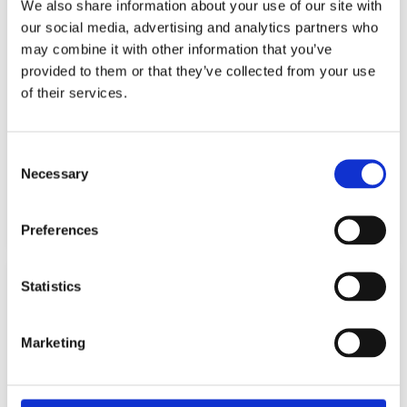
We also share information about your use of our site with
our social media, advertising and analytics partners who
may combine it with other information that you’ve
provided to them or that they’ve collected from your use
of their services.
Consent
TRIKE STARS BALANCE BIKE LIGHT
Necessary
WIGGLE CAR RIDE ON YELLOW
BLUE
Selection
34,99
€
99,99
€
(incl. VAT)
(incl. VAT)
Preferences
ΠΡΟΣΘΉΚΗ ΣΤΟ ΚΑΛΆΘΙ
ΠΡΟΣΘΉΚΗ ΣΤΟ ΚΑΛΆΘΙ
Statistics
Marketing