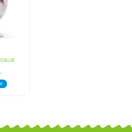
 COLLIE
)
ΘΙ