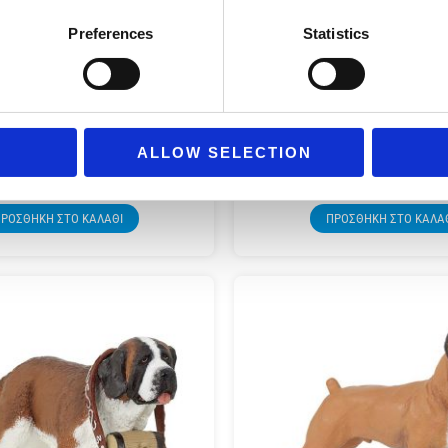
Preferences
Statistics
54039 PAPO DOG & CAT
& CAT NEWFOUNDLAND 54018
SHEPHERD PUP
ALLOW SELECTION
6,49
€
6,49
€
(incl. VAT)
(incl. VAT
ΡΟΣΘΉΚΗ ΣΤΟ ΚΑΛΆΘΙ
ΠΡΟΣΘΉΚΗ ΣΤΟ ΚΑΛΆ