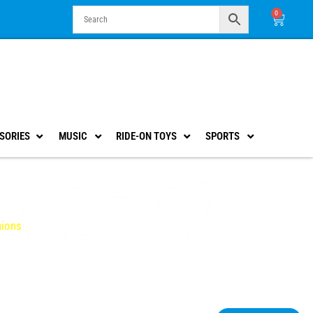
0
Cart
SORIES
MUSIC
RIDE-ON TOYS
SPORTS
nions