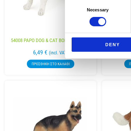
Consent
Necessary
Selection
54008 PAPO DOG & CAT BORDER COLLIE
PAPO DOG 
DENY
6,49
€
(incl. VAT)
ΠΡΟΣΘΉΚΗ ΣΤΟ ΚΑΛΆΘΙ
Π