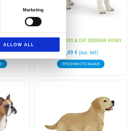
Marketing
 GERMAN
54035 PAPO DOG & CAT SIBERIAN HUSKY
ALLOW ALL
6,49
€
)
(incl. VAT)
ΘΙ
ΠΡΟΣΘΉΚΗ ΣΤΟ ΚΑΛΆΘΙ