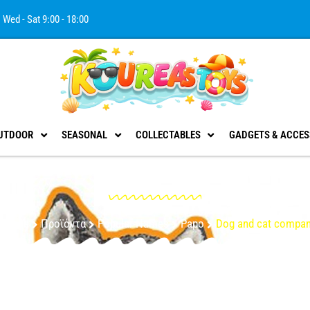
Wed - Sat 9:00 - 18:00
UTDOOR
SEASONAL
COLLECTABLES
GADGETS & ACCES
Dog and cat companions
epage
Προϊόντα
Popular Names
Papo
Dog and cat compa