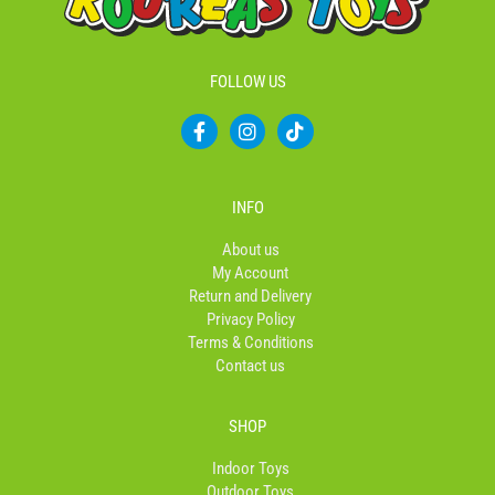
FOLLOW US
F
I
T
a
n
i
c
s
k
e
t
t
b
a
o
INFO
o
g
k
o
r
About us
k
a
My Account
-
m
Return and Delivery
f
Privacy Policy
Terms & Conditions
Contact us
SHOP
Indoor Toys
Outdoor Toys