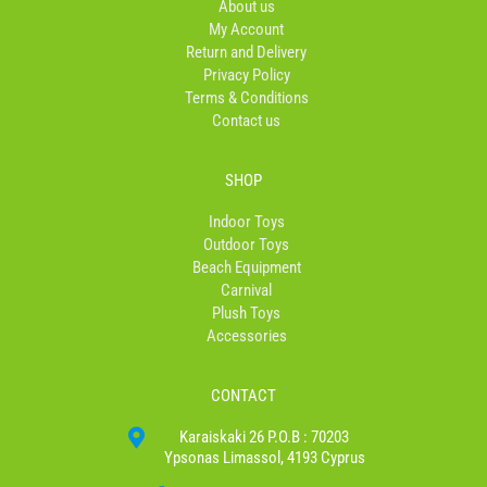
About us
k
a
My Account
-
m
Return and Delivery
f
Privacy Policy
Terms & Conditions
Contact us
SHOP
Indoor Toys
Outdoor Toys
Beach Equipment
Carnival
Plush Toys
Accessories
CONTACT
Karaiskaki 26 P.O.B : 70203
Ypsonas Limassol, 4193 Cyprus