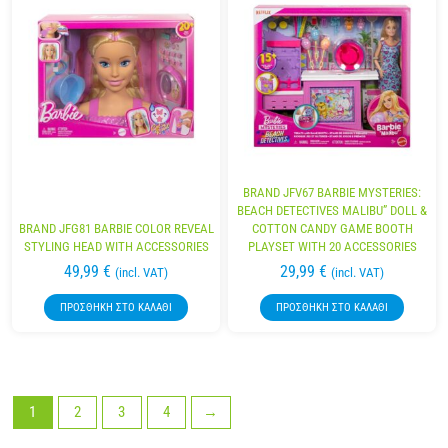
BRAND JFV67 BARBIE MYSTERIES:
BEACH DETECTIVES MALIBU” DOLL &
BRAND JFG81 BARBIE COLOR REVEAL
COTTON CANDY GAME BOOTH
STYLING HEAD WITH ACCESSORIES
PLAYSET WITH 20 ACCESSORIES
49,99
€
29,99
€
(incl. VAT)
(incl. VAT)
ΠΡΟΣΘΉΚΗ ΣΤΟ ΚΑΛΆΘΙ
ΠΡΟΣΘΉΚΗ ΣΤΟ ΚΑΛΆΘΙ
1
2
3
4
→