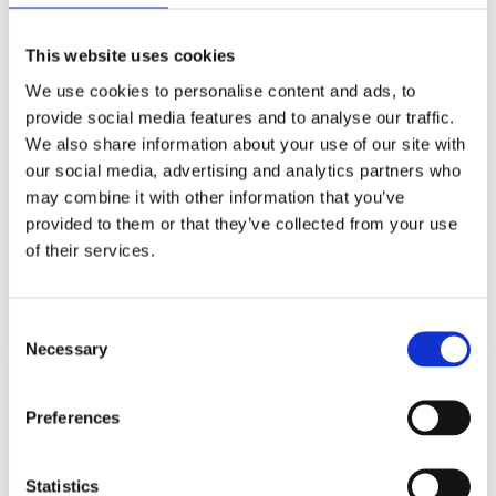
This website uses cookies
We use cookies to personalise content and ads, to
provide social media features and to analyse our traffic.
We also share information about your use of our site with
our social media, advertising and analytics partners who
may combine it with other information that you’ve
BRAND HLP02 JURASSIC WORLD
provided to them or that they’ve collected from your use
BRAND JCV64 WWW MAIN EVENT
FIERCE CHANGERS TYRANNOSAURUS
of their services.
SERIES TOP PICKS THE ROCK 276905
REX 116560
14,99
€
5,99
€
(incl. VAT)
(incl. VAT)
ΠΡΟΣΘΉΚΗ ΣΤΟ ΚΑΛΆΘΙ
ΠΡΟΣΘΉΚΗ ΣΤΟ ΚΑΛΆΘΙ
Consent
Necessary
Selection
Preferences
Statistics