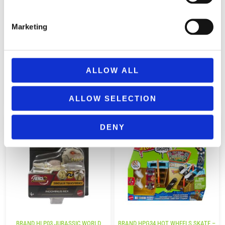
Marketing
BRAND HLP01 JURASSIC WORLD
BRAND HLP04 JURASSIC WORLD
FIERCE CHANGER VELOCIRAPTOR
FIERCE CHANGER DILOPHOSAURUS
BLUE 116737
116577
ALLOW ALL
5,99
€
5,99
€
(incl. VAT)
(incl. VAT)
ΠΡΟΣΘΉΚΗ ΣΤΟ ΚΑΛΆΘΙ
ΠΡΟΣΘΉΚΗ ΣΤΟ ΚΑΛΆΘΙ
ALLOW SELECTION
DENY
BRAND HLP03 JURASSIC WORLD
BRAND HPG34 HOT WHEELS SKATE –