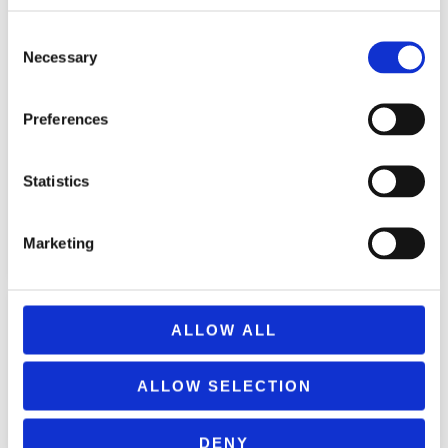
Consent
Necessary
Selection
Preferences
EPA 03-206 TRAVEL GNOSEON
Statistics
EPA 03-216 EUROPOLY GIRL
KOSMOS
23,99
€
21,99
€
(incl. VAT)
(incl. VAT)
Marketing
ΠΡΟΣΘΉΚΗ ΣΤΟ ΚΑΛΆΘΙ
ΠΡΟΣΘΉΚΗ ΣΤΟ ΚΑΛΆΘΙ
ALLOW ALL
ALLOW SELECTION
DENY