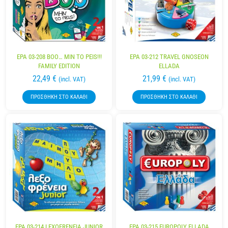
EPA 03-208 ΒΟΟ… MIN TO PEIS!!!
EPA 03-212 TRAVEL GNOSEON
FAMILY EDITION
ELLADA
22,49
€
21,99
€
(incl. VAT)
(incl. VAT)
ΠΡΟΣΘΉΚΗ ΣΤΟ ΚΑΛΆΘΙ
ΠΡΟΣΘΉΚΗ ΣΤΟ ΚΑΛΆΘΙ
EPA 03-214 LEXOFRENEIA JUNIOR
EPA 03-215 EUROPOLY ELLADA