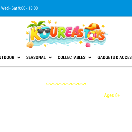
Wed - Sat 9:00 - 18:00
UTDOOR
SEASONAL
COLLECTABLES
GADGETS & ACCES
Ages 8+
Homepage
Προϊόντα
Προϊόν Age Group
Ages 8+