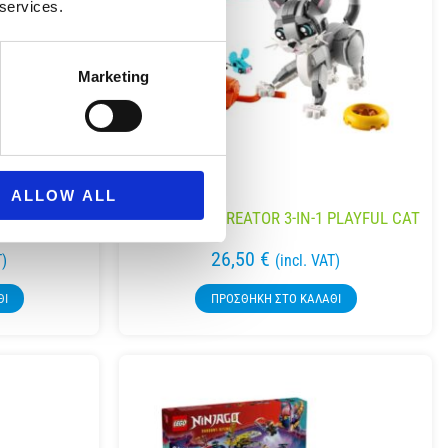
 services.
Marketing
N-1 RETRO
ALLOW ALL
LEGO 31163 CREATOR 3-IN-1 PLAYFUL CAT
26,50
€
T)
(incl. VAT)
ΘΙ
ΠΡΟΣΘΉΚΗ ΣΤΟ ΚΑΛΆΘΙ