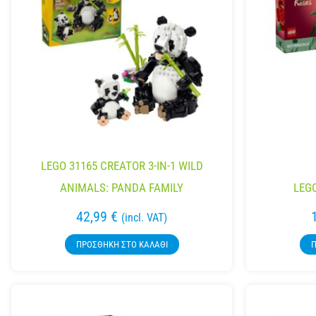
LEGO 31165 CREATOR 3-IN-1 WILD
ANIMALS: PANDA FAMILY
LEG
42,99
€
(incl. VAT)
ΠΡΟΣΘΉΚΗ ΣΤΟ ΚΑΛΆΘΙ
Π