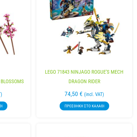
LEGO 71843 NINJAGO ROGUE’S MECH
Y BLOSSOMS
DRAGON RIDER
74,50
€
T)
(incl. VAT)
ΘΙ
ΠΡΟΣΘΉΚΗ ΣΤΟ ΚΑΛΆΘΙ