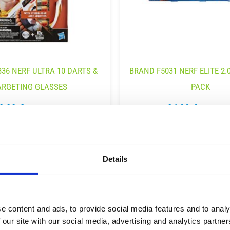
36 NERF ULTRA 10 DARTS &
BRAND F5031 NERF ELITE 2.
ARGETING GLASSES
PACK
9,99
€
34,99
€
(incl. VAT)
(incl. VA
ΡΟΣΘΉΚΗ ΣΤΟ ΚΑΛΆΘΙ
ΠΡΟΣΘΉΚΗ ΣΤΟ ΚΑΛΆ
Details
e content and ads, to provide social media features and to analy
 our site with our social media, advertising and analytics partn