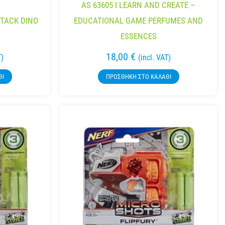
AS 63605 I LEARN AND CREATE –
TTACK DINO
EDUCATIONAL GAME PERFUMES AND
ESSENCES
18,00
€
T)
(incl. VAT)
ΘΙ
ΠΡΟΣΘΉΚΗ ΣΤΟ ΚΑΛΆΘΙ