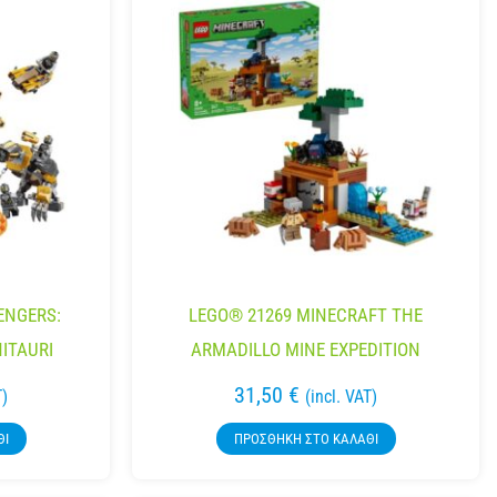
ENGERS:
LEGO® 21269 MINECRAFT THE
ITAURI
ARMADILLO MINE EXPEDITION
31,50
€
T)
(incl. VAT)
ΘΙ
ΠΡΟΣΘΉΚΗ ΣΤΟ ΚΑΛΆΘΙ