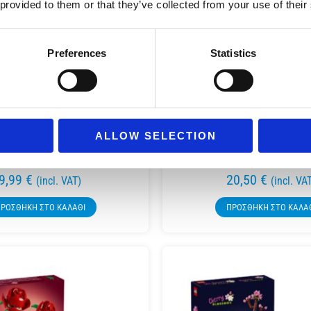
 provided to them or that they’ve collected from your use of their
Preferences
Statistics
LEGO 31147 CREATOR 3-I
ALLOW SELECTION
S 100579 PINIATA PARTY
CAMERA
9,99
€
20,50
€
(incl. VAT)
(incl. VA
ΡΟΣΘΉΚΗ ΣΤΟ ΚΑΛΆΘΙ
ΠΡΟΣΘΉΚΗ ΣΤΟ ΚΑΛΆ