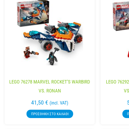
LEGO 76278 MARVEL ROCKET’S WARBIRD
LEGO 7629
VS. RONAN
VS
41,50
€
(incl. VAT)
ΠΡΟΣΘΉΚΗ ΣΤΟ ΚΑΛΆΘΙ
Π