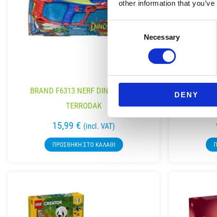
other information that you’ve
Consent
Necessary
Selection
BRAND F6313 NERF DINOSQUAD
DENY
TERRODAK
DESYLLA
15,99
€
(incl. VAT)
ΠΡΟΣΘΉΚΗ ΣΤΟ ΚΑΛΆΘΙ
Π