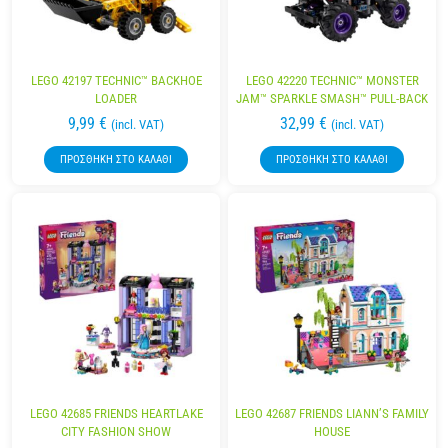
LEGO 42197 TECHNIC™ BACKHOE
LEGO 42220 TECHNIC™ MONSTER
LOADER
JAM™ SPARKLE SMASH™ PULL-BACK
9,99
€
32,99
€
(incl. VAT)
(incl. VAT)
ΠΡΟΣΘΉΚΗ ΣΤΟ ΚΑΛΆΘΙ
ΠΡΟΣΘΉΚΗ ΣΤΟ ΚΑΛΆΘΙ
LEGO 42685 FRIENDS HEARTLAKE
LEGO 42687 FRIENDS LIANN’S FAMILY
CITY FASHION SHOW
HOUSE