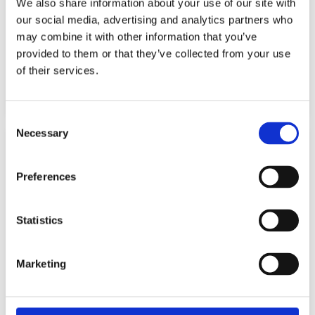
We also share information about your use of our site with
our social media, advertising and analytics partners who
may combine it with other information that you’ve
LEGO 71808 NINJAGO KAI’S
LEGO 71830 NINJAGO KAI’S MECH
provided to them or that they’ve collected from your use
ELEMENTAL FIRE MECH
STORM RIDER
of their services.
31,50
€
52,50
€
(incl. VAT)
(incl. VAT)
ΠΡΟΣΘΉΚΗ ΣΤΟ ΚΑΛΆΘΙ
ΠΡΟΣΘΉΚΗ ΣΤΟ ΚΑΛΆΘΙ
Consent
Necessary
Selection
Preferences
Statistics
ΕΚΤΌΣ ΑΠΟΘΈΜΑΤΟΣ
Marketing
LEGO 71854 NINJAGO COLE’S
LEGO® 21267 MINECRAFT THE
MISSION MECH AND DRAGON ZANE
ILLAGER DESERT PATROL
31,50
€
15,99
€
(incl. VAT)
(incl. VAT)