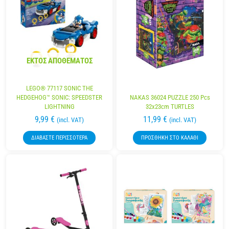
ΕΚΤΌΣ ΑΠΟΘΈΜΑΤΟΣ
LEGO® 77117 SONIC THE
HEDGEHOG™ SONIC: SPEEDSTER
NAKAS 36024 PUZZLE 250 Pcs
LIGHTNING
32x23cm TURTLES
9,99
€
11,99
€
(incl. VAT)
(incl. VAT)
ΔΙΑΒΆΣΤΕ ΠΕΡΙΣΣΌΤΕΡΑ
ΠΡΟΣΘΉΚΗ ΣΤΟ ΚΑΛΆΘΙ