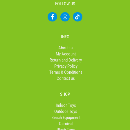
FOLLOW US
F
I
T
a
n
i
c
s
k
e
t
t
b
a
o
INFO
o
g
k
o
r
About us
k
a
My Account
-
m
Return and Delivery
f
Privacy Policy
Terms & Conditions
Contact us
SHOP
Indoor Toys
Outdoor Toys
Beach Equipment
Carnival
Plush Toys