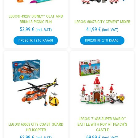
LEGO® 43287 DISNEY™ OLAF AND
BRUNI’S PICNIC FUN
LEGO® 60478 CITY CEMENT MIXER
52,99
€
41,99
€
(incl. VAT)
(incl. VAT)
ΠΡΟΣΘΉΚΗ ΣΤΟ ΚΑΛΆΘΙ
ΠΡΟΣΘΉΚΗ ΣΤΟ ΚΑΛΆΘΙ
LEGO® 71435 SUPER MARIO™
LEGO® 60503 CITY COAST GUARD
BATTLE WITH ROY AT PEACH’S
HELICOPTER
CASTLE
62,99
€
69,99
€
(incl. VAT)
(incl. VAT)